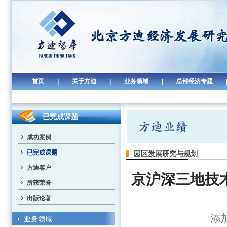
首页
|
关于方迪
|
业务领域
|
总部经济专题
已完成课题
成功案例
已完成课题
园区发展研究与规划
方迪客户
京沪深三地技
所获荣誉
出版论著
添加