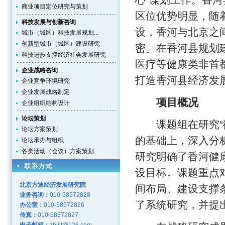
心”谋划工作。香
商业项目定位研究与策划
区位优势明显，随
科技发展与创新咨询
设，香河与北京之
城市（城区）科技发展规划...
创新型城市（城区）建设研究
密。在香河县规划
科技进步支撑经济社会发展研究
医疗等健康类非首
企业战略咨询
打造香河县经济发
企业竞争环境研究
企业发展战略制定
项目概况
企业组织结构设计
论坛策划
课题组在研究“微
论坛方案策划
的基础上，深入分
论坛承办与组织
各类活动（会议）方案策划
研究明确了香河健
设目标。课题重点
北京方迪经济发展研究院
间布局、建设支撑
业务咨询：
010-58572828
了系统研究，并提
办公室：
010-58572826
传真：
010-58572827