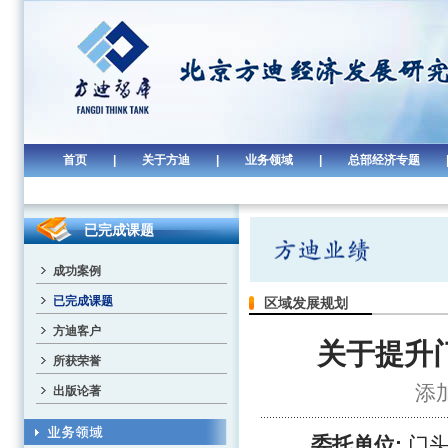
首页
|
关于方迪
|
业务领域
|
总部经济专题
已完成课题
成功案例
已完成课题
区域发展规划
方迪客户
关于提升
所获荣誉
添加
出版论著
委托单位:
门头