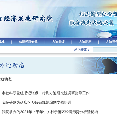
领域
|
总部经济专题
|
方迪业绩
|
方迪动态
|
方迪视
站内搜索：
方迪动态
市社科联党组书记张淼一行到方迪研究院调研指导工作
我院受邀为延庆区乡镇做规划编制专题培训
我院承办的2021年上半年中关村示范区经济形势分析暨稳增...